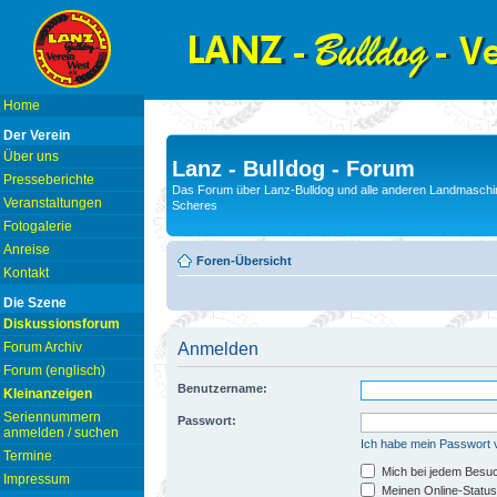
Home
Der Verein
Über uns
Lanz - Bulldog - Forum
Presseberichte
Das Forum über Lanz-Bulldog und alle anderen Landmaschin
Veranstaltungen
Scheres
Fotogalerie
Anreise
Foren-Übersicht
Kontakt
Die Szene
Diskussionsforum
Forum Archiv
Anmelden
Forum (englisch)
Benutzername:
Kleinanzeigen
Seriennummern
Passwort:
anmelden / suchen
Ich habe mein Passwort
Termine
Mich bei jedem Besu
Impressum
Meinen Online-Status