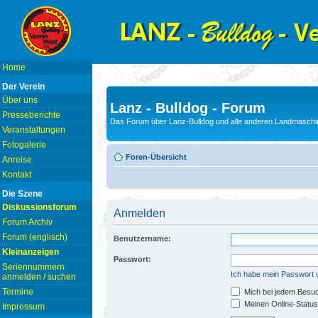
Home
Der Verein
Über uns
Lanz - Bulldog - Forum
Presseberichte
Das Forum über Lanz-Bulldog und alle anderen Landmaschin
Veranstaltungen
Fotogalerie
Foren-Übersicht
Anreise
Kontakt
Die Szene
Diskussionsforum
Anmelden
Forum Archiv
Forum (englisch)
Benutzername:
Kleinanzeigen
Passwort:
Seriennummern
Ich habe mein Passwort
anmelden / suchen
Termine
Mich bei jedem Besu
Meinen Online-Status
Impressum