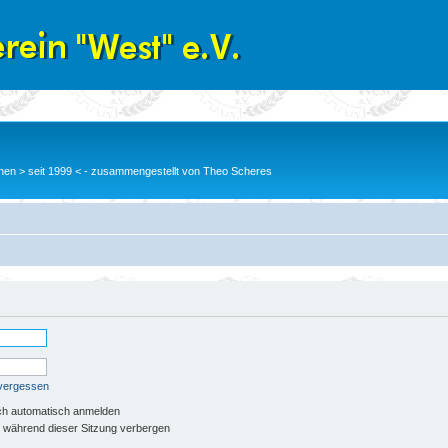
en > seit 1999 < - zusammengestellt von Theo Scheres
 vergessen
ch automatisch anmelden
 während dieser Sitzung verbergen