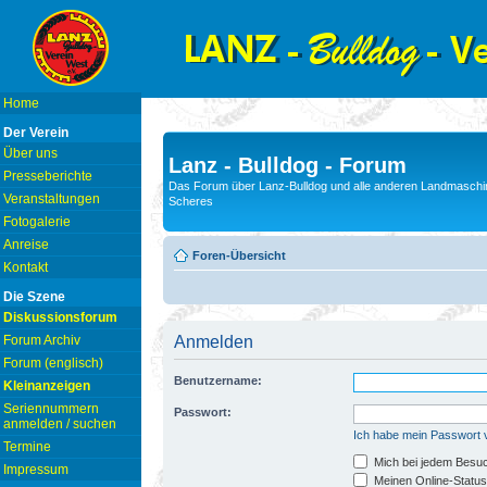
Home
Der Verein
Über uns
Lanz - Bulldog - Forum
Presseberichte
Das Forum über Lanz-Bulldog und alle anderen Landmaschin
Veranstaltungen
Scheres
Fotogalerie
Anreise
Foren-Übersicht
Kontakt
Die Szene
Diskussionsforum
Forum Archiv
Anmelden
Forum (englisch)
Benutzername:
Kleinanzeigen
Seriennummern
Passwort:
anmelden / suchen
Ich habe mein Passwort
Termine
Mich bei jedem Besu
Impressum
Meinen Online-Status