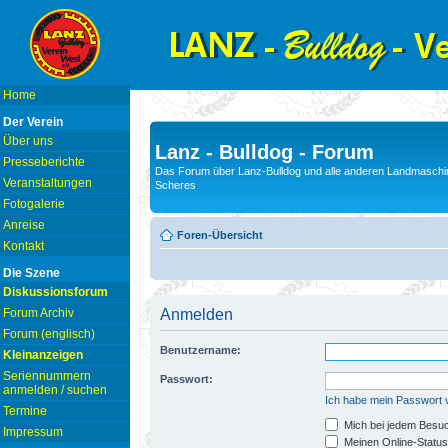
Home
Der Verein
Über uns
Lanz - Bulldog - Forum
Presseberichte
Das Forum über Lanz-Bulldog und alle anderen Landmaschin
Veranstaltungen
Scheres
Fotogalerie
Anreise
Foren-Übersicht
Kontakt
Die Szene
Diskussionsforum
Forum Archiv
Anmelden
Forum (englisch)
Benutzername:
Kleinanzeigen
Seriennummern
Passwort:
anmelden / suchen
Ich habe mein Passwort
Termine
Mich bei jedem Besu
Impressum
Meinen Online-Status