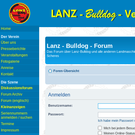
Home
Der Verein
Über uns
Lanz - Bulldog - Forum
Presseberichte
Das Forum über Lanz-Bulldog und alle anderen Landmaschin
Veranstaltungen
Scheres
Fotogalerie
Anreise
Foren-Übersicht
Kontakt
Die Szene
Diskussionsforum
Forum Archiv
Anmelden
Forum (englisch)
Benutzername:
Kleinanzeigen
Seriennummern
Passwort:
anmelden / suchen
Ich habe mein Passwort
Termine
Mich bei jedem Besu
Impressum
Meinen Online-Status