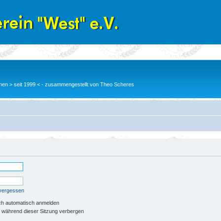
en > seit 1999 < - zusammengestellt von Theo Scheres
 vergessen
ch automatisch anmelden
 während dieser Sitzung verbergen