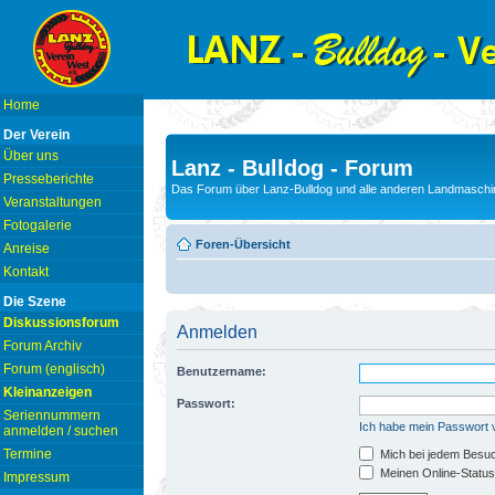
Home
Der Verein
Über uns
Lanz - Bulldog - Forum
Presseberichte
Das Forum über Lanz-Bulldog und alle anderen Landmaschin
Veranstaltungen
Fotogalerie
Foren-Übersicht
Anreise
Kontakt
Die Szene
Diskussionsforum
Anmelden
Forum Archiv
Forum (englisch)
Benutzername:
Kleinanzeigen
Passwort:
Seriennummern
Ich habe mein Passwort
anmelden / suchen
Termine
Mich bei jedem Besu
Meinen Online-Status
Impressum