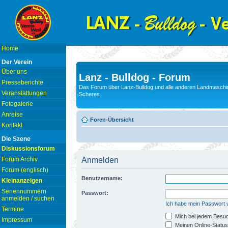
Home
Der Verein
Über uns
Lanz - Bulldog - Forum
Presseberichte
Das Forum über Lanz-Bulldog und alle anderen Landmaschin
Veranstaltungen
Scheres
Fotogalerie
Anreise
Foren-Übersicht
Kontakt
Die Szene
Diskussionsforum
Forum Archiv
Anmelden
Forum (englisch)
Benutzername:
Kleinanzeigen
Seriennummern
Passwort:
anmelden / suchen
Ich habe mein Passwort
Termine
Mich bei jedem Besu
Impressum
Meinen Online-Status