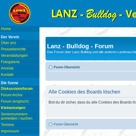
Home
Der Verein
Über uns
Lanz - Bulldog - Forum
Presseberichte
Das Forum über Lanz-Bulldog und alle anderen Landmaschin
Veranstaltungen
Fotogalerie
Foren-Übersicht
Anreise
Kontakt
Die Szene
Diskussionsforum
Alle Cookies des Boards löschen
Forum Archiv
Forum (englisch)
Bist du dir sicher, dass du alle Cookies des Boards 
Kleinanzeigen
Seriennummern
anmelden / suchen
Foren-Übersicht
Termine
Impressum