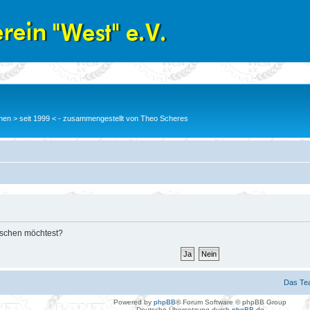
en > seit 1999 < - zusammengestellt von Theo Scheres
löschen möchtest?
Das Te
Powered by
phpBB
® Forum Software © phpBB Group
Deutsche Übersetzung durch
phpBB.de