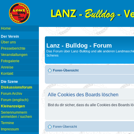
Home
Der Verein
Über uns
Lanz - Bulldog - Forum
Presseberichte
Das Forum über Lanz-Bulldog und alle anderen Landmaschin
Veranstaltungen
Scheres
Fotogalerie
Anreise
Foren-Übersicht
Kontakt
Die Szene
Diskussionsforum
Forum Archiv
Alle Cookies des Boards löschen
Forum (englisch)
Bist du dir sicher, dass du alle Cookies des Boards 
Kleinanzeigen
Seriennummern
anmelden / suchen
Termine
Foren-Übersicht
Impressum