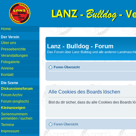
Home
Der Verein
Über uns
Lanz - Bulldog - Forum
Presseberichte
Das Forum über Lanz-Bulldog und alle anderen Landmaschin
Veranstaltungen
Fotogalerie
Foren-Übersicht
Anreise
Kontakt
Die Szene
Diskussionsforum
Alle Cookies des Boards löschen
Forum Archiv
Forum (englisch)
Bist du dir sicher, dass du alle Cookies des Boards 
Kleinanzeigen
Seriennummern
anmelden / suchen
Foren-Übersicht
Termine
Impressum