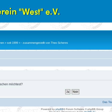
en > seit 1999 < - zusammengestellt von Theo Scheres
löschen möchtest?
Das Te
Powered by
phpBB
® Forum Software © phpBB Group
Deutsche Übersetzung durch
phpBB.de