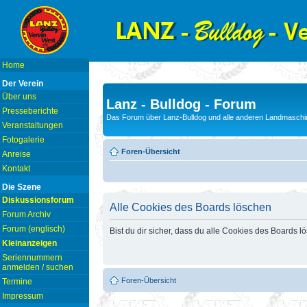
Home
Der Verein
Über uns
Lanz - Bulldog - Forum
Presseberichte
Das Forum über Lanz-Bulldog und alle anderen Landmaschin
Veranstaltungen
Fotogalerie
Foren-Übersicht
Anreise
Kontakt
Die Szene
Diskussionsforum
Alle Cookies des Boards löschen
Forum Archiv
Forum (englisch)
Bist du dir sicher, dass du alle Cookies des Boards 
Kleinanzeigen
Seriennummern
anmelden / suchen
Foren-Übersicht
Termine
Impressum