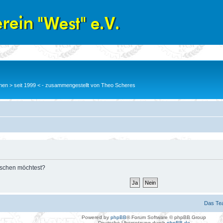
en > seit 1999 < - zusammengestellt von Theo Scheres
löschen möchtest?
Das Te
Powered by
phpBB
® Forum Software © phpBB Group
Deutsche Übersetzung durch
phpBB.de