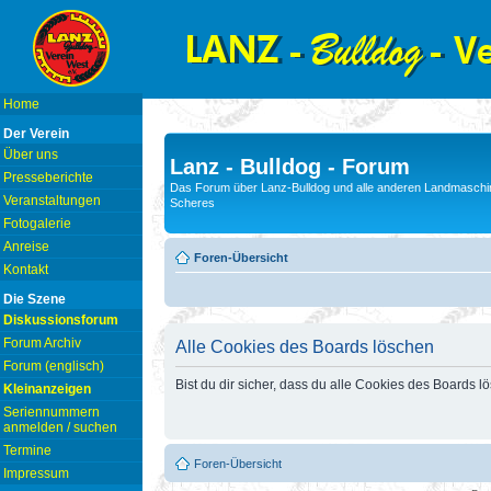
Home
Der Verein
Über uns
Lanz - Bulldog - Forum
Presseberichte
Das Forum über Lanz-Bulldog und alle anderen Landmaschin
Veranstaltungen
Scheres
Fotogalerie
Anreise
Foren-Übersicht
Kontakt
Die Szene
Diskussionsforum
Forum Archiv
Alle Cookies des Boards löschen
Forum (englisch)
Bist du dir sicher, dass du alle Cookies des Boards 
Kleinanzeigen
Seriennummern
anmelden / suchen
Termine
Foren-Übersicht
Impressum