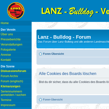
Home
Der Verein
Über uns
Lanz - Bulldog - Forum
Presseberichte
Das Forum über Lanz-Bulldog und alle anderen Landmaschin
Veranstaltungen
Fotogalerie
Foren-Übersicht
Anreise
Kontakt
Die Szene
Diskussionsforum
Alle Cookies des Boards löschen
Forum Archiv
Forum (englisch)
Bist du dir sicher, dass du alle Cookies des Boards 
Kleinanzeigen
Seriennummern
anmelden / suchen
Foren-Übersicht
Termine
Impressum