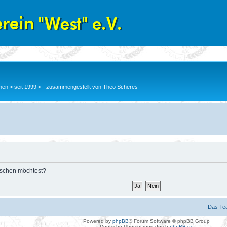
en > seit 1999 < - zusammengestellt von Theo Scheres
löschen möchtest?
Das Te
Powered by
phpBB
® Forum Software © phpBB Group
Deutsche Übersetzung durch
phpBB.de