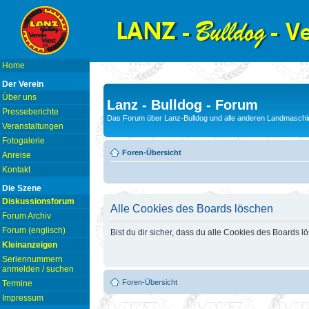
Home
Der Verein
Über uns
Lanz - Bulldog - Forum
Presseberichte
Das Forum über Lanz-Bulldog und alle anderen Landmaschin
Veranstaltungen
Fotogalerie
Foren-Übersicht
Anreise
Kontakt
Die Szene
Diskussionsforum
Alle Cookies des Boards löschen
Forum Archiv
Forum (englisch)
Bist du dir sicher, dass du alle Cookies des Boards 
Kleinanzeigen
Seriennummern
anmelden / suchen
Foren-Übersicht
Termine
Impressum