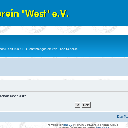
en > seit 1999 < - zusammengestellt von Theo Scheres
löschen möchtest?
Das Te
Powered by
phpBB
® Forum Software © phpBB Group
Deutsche Übersetzung durch
phpBB.de