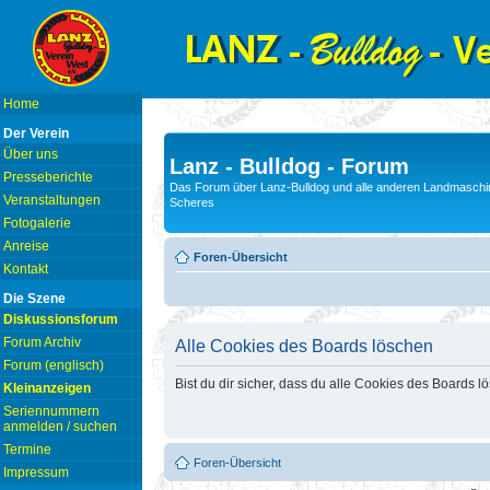
Home
Der Verein
Über uns
Lanz - Bulldog - Forum
Presseberichte
Das Forum über Lanz-Bulldog und alle anderen Landmaschin
Veranstaltungen
Scheres
Fotogalerie
Anreise
Foren-Übersicht
Kontakt
Die Szene
Diskussionsforum
Forum Archiv
Alle Cookies des Boards löschen
Forum (englisch)
Bist du dir sicher, dass du alle Cookies des Boards 
Kleinanzeigen
Seriennummern
anmelden / suchen
Termine
Foren-Übersicht
Impressum