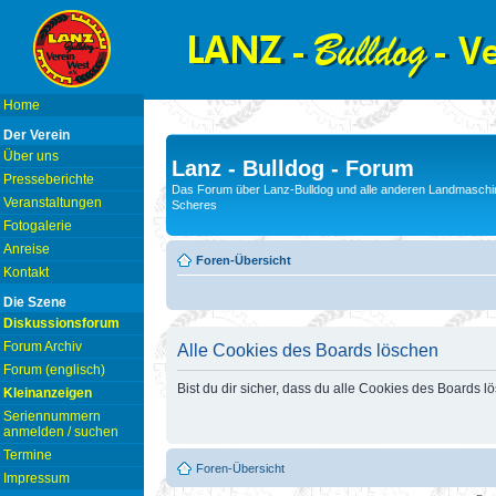
Home
Der Verein
Über uns
Lanz - Bulldog - Forum
Presseberichte
Das Forum über Lanz-Bulldog und alle anderen Landmaschin
Veranstaltungen
Scheres
Fotogalerie
Anreise
Foren-Übersicht
Kontakt
Die Szene
Diskussionsforum
Forum Archiv
Alle Cookies des Boards löschen
Forum (englisch)
Bist du dir sicher, dass du alle Cookies des Boards 
Kleinanzeigen
Seriennummern
anmelden / suchen
Termine
Foren-Übersicht
Impressum