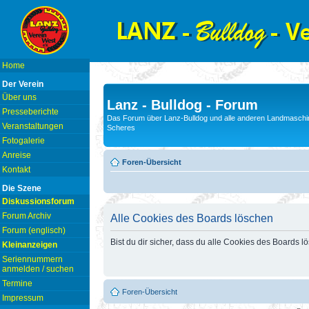
Home
Der Verein
Über uns
Lanz - Bulldog - Forum
Presseberichte
Das Forum über Lanz-Bulldog und alle anderen Landmaschin
Veranstaltungen
Scheres
Fotogalerie
Anreise
Foren-Übersicht
Kontakt
Die Szene
Diskussionsforum
Forum Archiv
Alle Cookies des Boards löschen
Forum (englisch)
Bist du dir sicher, dass du alle Cookies des Boards 
Kleinanzeigen
Seriennummern
anmelden / suchen
Termine
Foren-Übersicht
Impressum