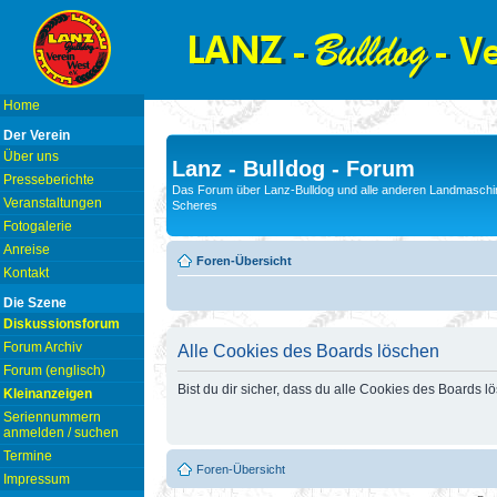
Home
Der Verein
Über uns
Lanz - Bulldog - Forum
Presseberichte
Das Forum über Lanz-Bulldog und alle anderen Landmaschin
Veranstaltungen
Scheres
Fotogalerie
Anreise
Foren-Übersicht
Kontakt
Die Szene
Diskussionsforum
Forum Archiv
Alle Cookies des Boards löschen
Forum (englisch)
Bist du dir sicher, dass du alle Cookies des Boards 
Kleinanzeigen
Seriennummern
anmelden / suchen
Termine
Foren-Übersicht
Impressum