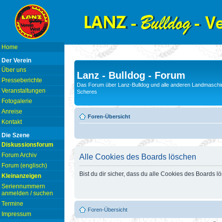
Home
Der Verein
Über uns
Lanz - Bulldog - Forum
Presseberichte
Das Forum über Lanz-Bulldog und alle anderen Landmaschin
Veranstaltungen
Scheres
Fotogalerie
Anreise
Foren-Übersicht
Kontakt
Die Szene
Diskussionsforum
Forum Archiv
Alle Cookies des Boards löschen
Forum (englisch)
Bist du dir sicher, dass du alle Cookies des Boards 
Kleinanzeigen
Seriennummern
anmelden / suchen
Termine
Foren-Übersicht
Impressum