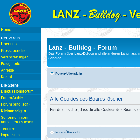
Home
Der Verein
Über uns
Lanz - Bulldog - Forum
Presseberichte
Das Forum über Lanz-Bulldog und alle anderen Landmaschin
Veranstaltungen
Scheres
Fotogalerie
Anreise
Foren-Übersicht
Kontakt
Die Szene
Diskussionsforum
Forum Archiv
Alle Cookies des Boards löschen
Forum (englisch)
Bist du dir sicher, dass du alle Cookies des Boards 
Kleinanzeigen
Seriennummern
anmelden / suchen
Termine
Foren-Übersicht
Impressum