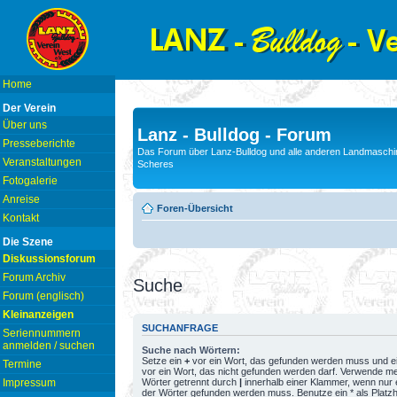
Home
Der Verein
Über uns
Lanz - Bulldog - Forum
Presseberichte
Das Forum über Lanz-Bulldog und alle anderen Landmaschin
Veranstaltungen
Scheres
Fotogalerie
Anreise
Foren-Übersicht
Kontakt
Die Szene
Diskussionsforum
Forum Archiv
Suche
Forum (englisch)
Kleinanzeigen
SUCHANFRAGE
Seriennummern
anmelden / suchen
Suche nach Wörtern:
Setze ein
+
vor ein Wort, das gefunden werden muss und e
Termine
vor ein Wort, das nicht gefunden werden darf. Verwende m
Wörter getrennt durch
|
innerhalb einer Klammer, wenn nur 
Impressum
der Wörter gefunden werden muss. Benutze ein * als Platzh