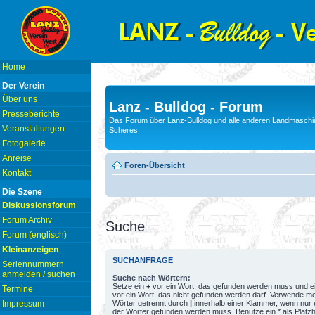
Home
Der Verein
Über uns
Lanz - Bulldog - Forum
Presseberichte
Das Forum über Lanz-Bulldog und alle anderen Landmaschin
Veranstaltungen
Scheres
Fotogalerie
Anreise
Foren-Übersicht
Kontakt
Die Szene
Diskussionsforum
Forum Archiv
Suche
Forum (englisch)
Kleinanzeigen
SUCHANFRAGE
Seriennummern
anmelden / suchen
Suche nach Wörtern:
Setze ein
+
vor ein Wort, das gefunden werden muss und e
Termine
vor ein Wort, das nicht gefunden werden darf. Verwende m
Wörter getrennt durch
|
innerhalb einer Klammer, wenn nur 
Impressum
der Wörter gefunden werden muss. Benutze ein * als Platzh