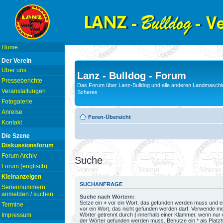
Home
Der Verein
Über uns
Lanz - Bulldog - Forum
Presseberichte
Das Forum über Lanz-Bulldog und alle anderen Landmaschin
Veranstaltungen
Scheres
Fotogalerie
Anreise
Foren-Übersicht
Kontakt
Die Szene
Diskussionsforum
Forum Archiv
Suche
Forum (englisch)
Kleinanzeigen
SUCHANFRAGE
Seriennummern
anmelden / suchen
Suche nach Wörtern:
Setze ein
+
vor ein Wort, das gefunden werden muss und e
Termine
vor ein Wort, das nicht gefunden werden darf. Verwende m
Wörter getrennt durch
|
innerhalb einer Klammer, wenn nur 
Impressum
der Wörter gefunden werden muss. Benutze ein * als Platzh