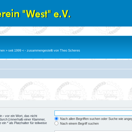
en > seit 1999 < - zusammengestellt von Theo Scheres
in
-
vor ein Wort, das nicht
Nach allen Begriffen suchen oder Suche wie ang
 durch
|
innerhalb einer Klammer,
n * als Platzhalter für teilweise
Nach einem Begriff suchen