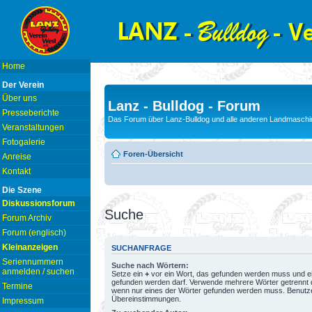
Home
Der Verein
Über uns
Lanz - Bulldog - Forum
Presseberichte
Das Forum über Lanz-Bulldog und alle anderen Landmaschin
Veranstaltungen
Fotogalerie
Foren-Übersicht
Anreise
Kontakt
Die Szene
Diskussionsforum
Suche
Forum Archiv
Forum (englisch)
Kleinanzeigen
SUCHANFRAGE
Seriennummern
Suche nach Wörtern:
anmelden / suchen
Setze ein
+
vor ein Wort, das gefunden werden muss und e
gefunden werden darf. Verwende mehrere Wörter getrennt
Termine
wenn nur eines der Wörter gefunden werden muss. Benutze ei
Übereinstimmungen.
Impressum