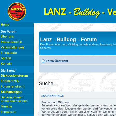
Home
Der Verein
Über uns
Lanz - Bulldog - Forum
Presseberichte
Das Forum über Lanz-Bulldog und alle anderen Landmaschin
Veranstaltungen
Scheres
Fotogalerie
Anreise
Foren-Übersicht
Kontakt
Die Szene
Diskussionsforum
Forum Archiv
Suche
Forum (englisch)
Kleinanzeigen
SUCHANFRAGE
Seriennummern
anmelden / suchen
Suche nach Wörtern:
Setze ein
+
vor ein Wort, das gefunden werden muss und e
Termine
vor ein Wort, das nicht gefunden werden darf. Verwende m
Wörter getrennt durch
|
innerhalb einer Klammer, wenn nur 
Impressum
der Wörter gefunden werden muss. Benutze ein * als Platzh