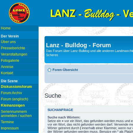
Home
Der Verein
Über uns
Lanz - Bulldog - Forum
Presseberichte
Das Forum über Lanz-Bulldog und alle anderen Landmaschin
Veranstaltungen
Scheres
Fotogalerie
Anreise
Foren-Übersicht
Kontakt
Die Szene
Diskussionsforum
Forum Archiv
Suche
Forum (englisch)
Kleinanzeigen
SUCHANFRAGE
Seriennummern
anmelden / suchen
Suche nach Wörtern:
Setze ein
+
vor ein Wort, das gefunden werden muss und e
Termine
vor ein Wort, das nicht gefunden werden darf. Verwende m
Wörter getrennt durch
|
innerhalb einer Klammer, wenn nur 
Impressum
der Wörter gefunden werden muss. Benutze ein * als Platzh