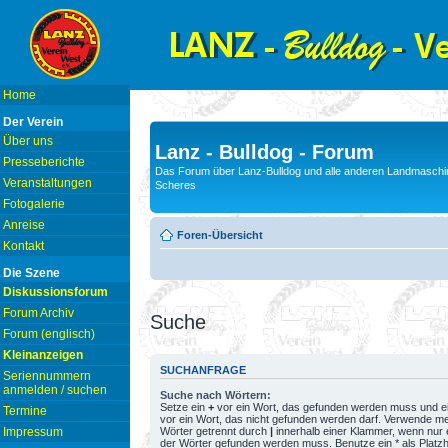
Home
Der Verein
Über uns
Lanz - Bulldog - Forum
Presseberichte
Das Forum über Lanz-Bulldog und alle anderen Landmaschin
Veranstaltungen
Scheres
Fotogalerie
Anreise
Foren-Übersicht
Kontakt
Die Szene
Diskussionsforum
Forum Archiv
Suche
Forum (englisch)
Kleinanzeigen
SUCHANFRAGE
Seriennummern
anmelden / suchen
Suche nach Wörtern:
Setze ein
+
vor ein Wort, das gefunden werden muss und e
Termine
vor ein Wort, das nicht gefunden werden darf. Verwende m
Wörter getrennt durch
|
innerhalb einer Klammer, wenn nur 
Impressum
der Wörter gefunden werden muss. Benutze ein * als Platzh