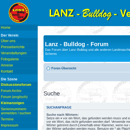
Home
Der Verein
Über uns
Lanz - Bulldog - Forum
Presseberichte
Das Forum über Lanz-Bulldog und alle anderen Landmaschin
Veranstaltungen
Scheres
Fotogalerie
Anreise
Foren-Übersicht
Kontakt
Die Szene
Diskussionsforum
Forum Archiv
Suche
Forum (englisch)
Kleinanzeigen
SUCHANFRAGE
Seriennummern
anmelden / suchen
Suche nach Wörtern:
Setze ein
+
vor ein Wort, das gefunden werden muss und e
Termine
vor ein Wort, das nicht gefunden werden darf. Verwende m
Wörter getrennt durch
|
innerhalb einer Klammer, wenn nur 
Impressum
der Wörter gefunden werden muss. Benutze ein * als Platzh