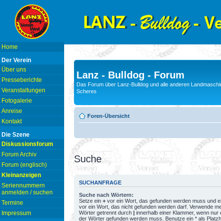
Home
Der Verein
Über uns
Lanz - Bulldog - Forum
Presseberichte
Das Forum über Lanz-Bulldog und alle anderen Landmaschin
Veranstaltungen
Scheres
Fotogalerie
Anreise
Foren-Übersicht
Kontakt
Die Szene
Diskussionsforum
Forum Archiv
Suche
Forum (englisch)
Kleinanzeigen
SUCHANFRAGE
Seriennummern
anmelden / suchen
Suche nach Wörtern:
Setze ein
+
vor ein Wort, das gefunden werden muss und e
Termine
vor ein Wort, das nicht gefunden werden darf. Verwende m
Wörter getrennt durch
|
innerhalb einer Klammer, wenn nur 
Impressum
der Wörter gefunden werden muss. Benutze ein * als Platzh