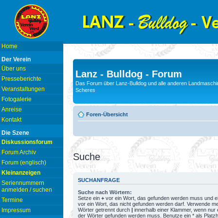
Home
Der Verein
Über uns
Lanz - Bulldog - Forum
Presseberichte
Das Forum über Lanz-Bulldog und alle anderen Landmaschin
Veranstaltungen
Scheres
Fotogalerie
Anreise
Foren-Übersicht
Kontakt
Die Szene
Diskussionsforum
Forum Archiv
Suche
Forum (englisch)
Kleinanzeigen
SUCHANFRAGE
Seriennummern
anmelden / suchen
Suche nach Wörtern:
Setze ein
+
vor ein Wort, das gefunden werden muss und e
Termine
vor ein Wort, das nicht gefunden werden darf. Verwende m
Wörter getrennt durch
|
innerhalb einer Klammer, wenn nur 
Impressum
der Wörter gefunden werden muss. Benutze ein * als Platzh