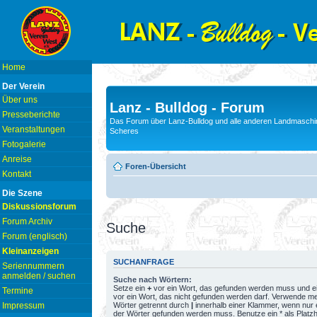
Home
Der Verein
Über uns
Lanz - Bulldog - Forum
Presseberichte
Das Forum über Lanz-Bulldog und alle anderen Landmaschin
Veranstaltungen
Scheres
Fotogalerie
Anreise
Foren-Übersicht
Kontakt
Die Szene
Diskussionsforum
Forum Archiv
Suche
Forum (englisch)
Kleinanzeigen
SUCHANFRAGE
Seriennummern
anmelden / suchen
Suche nach Wörtern:
Setze ein
+
vor ein Wort, das gefunden werden muss und e
Termine
vor ein Wort, das nicht gefunden werden darf. Verwende m
Wörter getrennt durch
|
innerhalb einer Klammer, wenn nur 
Impressum
der Wörter gefunden werden muss. Benutze ein * als Platzh