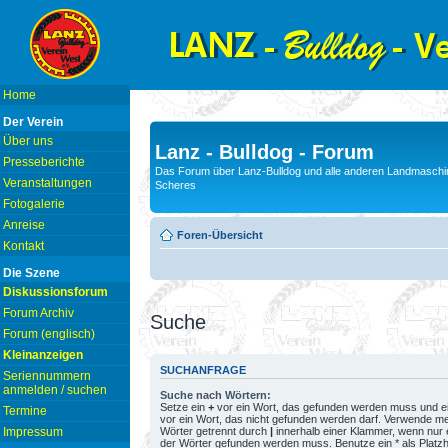
Home
Der Verein
Über uns
Lanz - Bulldog - Forum
Presseberichte
Das Forum über Lanz-Bulldog und alle anderen Landmaschin
Veranstaltungen
Scheres
Fotogalerie
Anreise
Foren-Übersicht
Kontakt
Die Szene
Diskussionsforum
Forum Archiv
Suche
Forum (englisch)
Kleinanzeigen
SUCHANFRAGE
Seriennummern
anmelden / suchen
Suche nach Wörtern:
Setze ein
+
vor ein Wort, das gefunden werden muss und e
Termine
vor ein Wort, das nicht gefunden werden darf. Verwende m
Wörter getrennt durch
|
innerhalb einer Klammer, wenn nur 
Impressum
der Wörter gefunden werden muss. Benutze ein * als Platzh