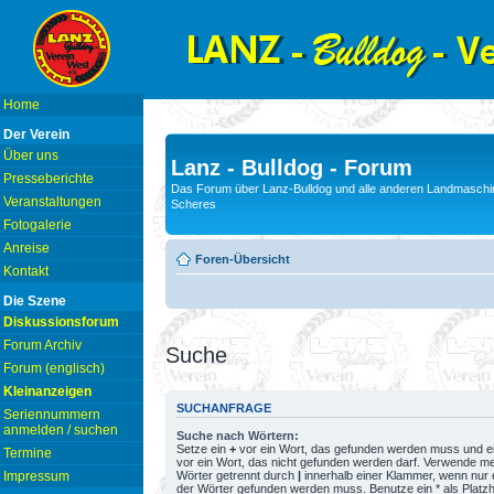
Home
Der Verein
Über uns
Lanz - Bulldog - Forum
Presseberichte
Das Forum über Lanz-Bulldog und alle anderen Landmaschin
Veranstaltungen
Scheres
Fotogalerie
Anreise
Foren-Übersicht
Kontakt
Die Szene
Diskussionsforum
Forum Archiv
Suche
Forum (englisch)
Kleinanzeigen
SUCHANFRAGE
Seriennummern
anmelden / suchen
Suche nach Wörtern:
Setze ein
+
vor ein Wort, das gefunden werden muss und e
Termine
vor ein Wort, das nicht gefunden werden darf. Verwende m
Wörter getrennt durch
|
innerhalb einer Klammer, wenn nur 
Impressum
der Wörter gefunden werden muss. Benutze ein * als Platzh