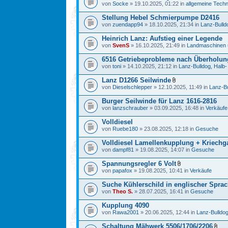
von
Socke
» 19.10.2025, 01:22 in
allgemeine Techn
Stellung Hebel Schmierpumpe D2416
von
zuendapp94
» 18.10.2025, 21:34 in
Lanz-Bulldo
Heinrich Lanz: Aufstieg einer Legende
von
SvenS
» 16.10.2025, 21:49 in
Landmaschinen 
6516 Getriebeprobleme nach Überholun
von
toni
» 14.10.2025, 21:12 in
Lanz-Bulldog, Halb- 
Lanz D1266 Seilwinde
von
Dieselschlepper
» 12.10.2025, 11:49 in
Lanz-Bu
Burger Seilwinde für Lanz 1616-2816
von
lanzschrauber
» 03.09.2025, 16:48 in
Verkäufe
Volldiesel
von
Ruebe180
» 23.08.2025, 12:18 in
Gesuche
Volldiesel Lamellenkupplung + Kriechg
von
dampf81
» 19.08.2025, 14:07 in
Gesuche
Spannungsregler 6 Volt
von
papafox
» 19.08.2025, 10:41 in
Verkäufe
Suche Kühlerschild in englischer Spra
von
Theo S.
» 28.07.2025, 16:41 in
Gesuche
Kupplung 4090
von
Rawa2001
» 20.06.2025, 12:44 in
Lanz-Bulldog
Schaltung Mähwerk 5506/1706/2206