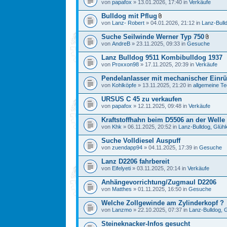
von
papafox
» 13.01.2026, 17:40 in
Verkäufe
Bulldog mit Pflug
von
Lanz- Robert
» 04.01.2026, 21:12 in
Lanz-Bull
Suche Seilwinde Werner Typ 750
von
AndreB
» 23.11.2025, 09:33 in
Gesuche
Lanz Bulldog 9511 Kombibulldog 1937
von
Proxxon98
» 17.11.2025, 20:39 in
Verkäufe
Pendelanlasser mit mechanischer Einr
von
Kohlköpfe
» 13.11.2025, 21:20 in
allgemeine Te
URSUS C 45 zu verkaufen
von
papafox
» 12.11.2025, 09:48 in
Verkäufe
Kraftstoffhahn beim D5506 an der Welle
von
Khk
» 06.11.2025, 20:52 in
Lanz-Bulldog, Glüh
Suche Volldiesel Auspuff
von
zuendapp94
» 04.11.2025, 17:39 in
Gesuche
Lanz D2206 fahrbereit
von
Eifelyeti
» 03.11.2025, 20:14 in
Verkäufe
Anhängevorrichtung/Zugmaul D2206
von
Matthes
» 01.11.2025, 16:50 in
Gesuche
Welche Zollgewinde am Zylinderkopf ?
von
Lanzmo
» 22.10.2025, 07:37 in
Lanz-Bulldog, 
Steineknacker-Infos gesucht