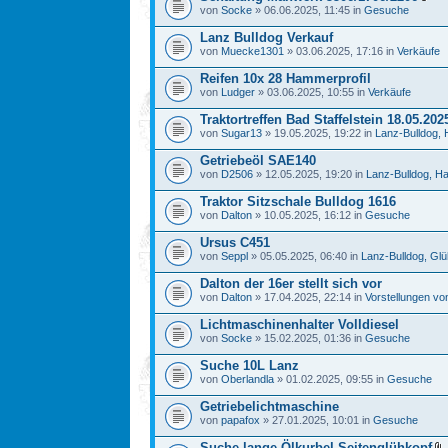
von
Socke
» 06.06.2025, 11:45 in
Gesuche
Lanz Bulldog Verkauf
von
Muecke1301
» 03.06.2025, 17:16 in
Verkäufe
Reifen 10x 28 Hammerprofil
von
Ludger
» 03.06.2025, 10:55 in
Verkäufe
Traktortreffen Bad Staffelstein 18.05.202
von
Sugar13
» 19.05.2025, 19:22 in
Lanz-Bulldog, H
Getriebeöl SAE140
von
D2506
» 12.05.2025, 19:20 in
Lanz-Bulldog, Hal
Traktor Sitzschale Bulldog 1616
von
Dalton
» 10.05.2025, 16:12 in
Gesuche
Ursus C451
von
Seppl
» 05.05.2025, 06:40 in
Lanz-Bulldog, Gl
Dalton der 16er stellt sich vor
von
Dalton
» 17.04.2025, 22:14 in
Vorstellungen vo
Lichtmaschinenhalter Volldiesel
von
Socke
» 15.02.2025, 01:36 in
Gesuche
Suche 10L Lanz
von
Oberlandla
» 01.02.2025, 09:55 in
Gesuche
Getriebelichtmaschine
von
papafox
» 27.01.2025, 10:01 in
Gesuche
Suche lange Ölkurbel Seitenglühkopf