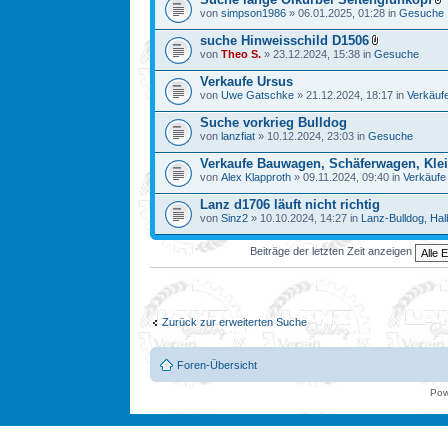
von
simpson1986
» 06.01.2025, 01:28 in
Gesuche
suche Hinweisschild D1506
von
Theo S.
» 23.12.2024, 15:38 in
Gesuche
Verkaufe Ursus
von
Uwe Gatschke
» 21.12.2024, 18:17 in
Verkäuf
Suche vorkrieg Bulldog
von
lanzfiat
» 10.12.2024, 23:03 in
Gesuche
Verkaufe Bauwagen, Schäferwagen, Kl
von
Alex Klapproth
» 09.11.2024, 09:40 in
Verkäufe
Lanz d1706 läuft nicht richtig
von
Sinz2
» 10.10.2024, 14:27 in
Lanz-Bulldog, Halb
Beiträge der letzten Zeit anzeigen
Zurück zur erweiterten Suche
Foren-Übersicht
Pow