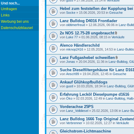
von
gustl
» 27.06.2026, 15:14 in
Verkäufe
Und noch...
Hebel zum feststellen der Kupplung bei
Umfragen
von
Socke
» 15.06.2026, 20:53 in
Gesuche
Links
Lanz Bulldog D4016 Frontlader
Werbung bei uns
von
oldtimerfreud
» 12.06.2026, 06:06 in
Lanz-Bulld
Datenschutzklausel
2x NOS 12.75-28 ungebraucht
von
Luke 77
» 01.06.2026, 08:15 in
Verkäufe
Alenco Händlerschild
von
mknop2416
» 12.05.2026, 14:53 in
Lanz-Bulldo
Lanz Fußgashebel schweißen
von
Jonas
» 20.04.2026, 11:36 in
Lanz-Bulldog, Gl
Suche Dieselfiltergehäuse für Lanz D16
von
Ansch99
» 19.04.2026, 12:45 in
Gesuche
Ankauf Glühkopfbulldogs
von
gustl
» 10.03.2026, 18:34 in
Lanz-Bulldog, Glü
Erfahrung Lecköl Dieselpumpe d1616
von
Öko
» 02.03.2026, 12:49 in
Lanz-Bulldog, Halb-
Vorderachse 25PS
von
Lanz_Volldiesel
» 25.02.2026, 13:06 in
Lanz-Bu
Lanz Bulldog 1666 Top Original Zustan
von
Verbrenner
» 10.02.2026, 12:27 in
Verkäufe
Gleichstrom-Lichtmaschine