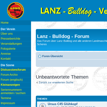
Home
Der Verein
Über uns
Lanz - Bulldog - Forum
Presseberichte
Das Forum über Lanz-Bulldog und alle anderen Landmaschin
Veranstaltungen
Scheres
Fotogalerie
Anreise
Foren-Übersicht
Kontakt
Die Szene
Diskussionsforum
Forum Archiv
Unbeantwortete Themen
Forum (englisch)
Zurück zur erweiterten Suche
Kleinanzeigen
Seriennummern
anmelden / suchen
Termine
THEMEN
Impressum
Ursus C45 Glühkopf