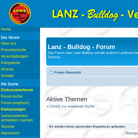
Home
Der Verein
Über uns
Lanz - Bulldog - Forum
Presseberichte
Das Forum über Lanz-Bulldog und alle anderen Landmaschin
Veranstaltungen
Scheres
Fotogalerie
Anreise
Foren-Übersicht
Kontakt
Die Szene
Diskussionsforum
Forum Archiv
Aktive Themen
Forum (englisch)
Zurück zur erweiterten Suche
Kleinanzeigen
Seriennummern
anmelden / suchen
Termine
Es wurden keine passenden Ergebnisse gefunden.
Impressum
Beiträge