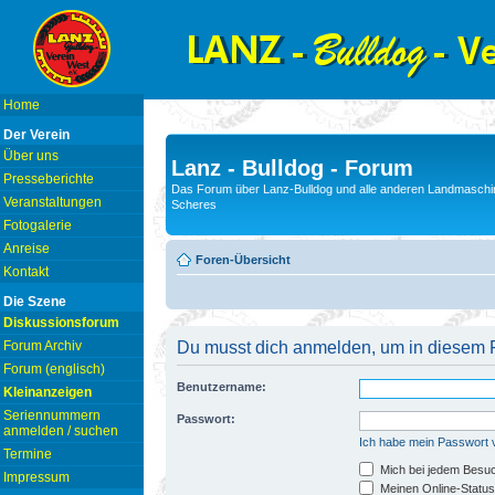
Home
Der Verein
Über uns
Lanz - Bulldog - Forum
Presseberichte
Das Forum über Lanz-Bulldog und alle anderen Landmaschin
Veranstaltungen
Scheres
Fotogalerie
Anreise
Foren-Übersicht
Kontakt
Die Szene
Diskussionsforum
Forum Archiv
Du musst dich anmelden, um in diesem F
Forum (englisch)
Benutzername:
Kleinanzeigen
Seriennummern
Passwort:
anmelden / suchen
Ich habe mein Passwort
Termine
Mich bei jedem Besu
Impressum
Meinen Online-Status