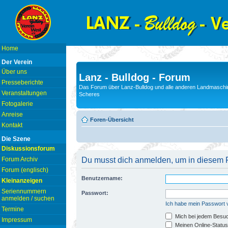
Home
Der Verein
Über uns
Lanz - Bulldog - Forum
Presseberichte
Das Forum über Lanz-Bulldog und alle anderen Landmaschin
Veranstaltungen
Scheres
Fotogalerie
Anreise
Foren-Übersicht
Kontakt
Die Szene
Diskussionsforum
Forum Archiv
Du musst dich anmelden, um in diesem F
Forum (englisch)
Benutzername:
Kleinanzeigen
Seriennummern
Passwort:
anmelden / suchen
Ich habe mein Passwort
Termine
Mich bei jedem Besu
Impressum
Meinen Online-Status