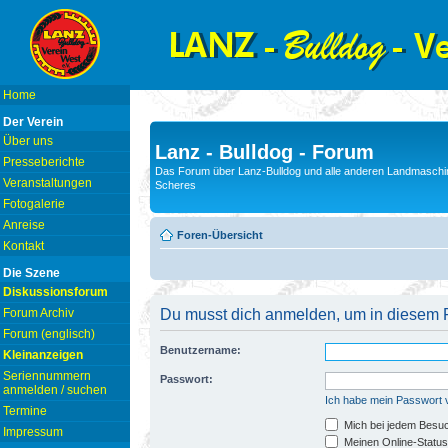
Home
Der Verein
Über uns
Lanz - Bulldog - Forum
Presseberichte
Das Forum über Lanz-Bulldog und alle anderen Landmaschin
Veranstaltungen
Scheres
Fotogalerie
Anreise
Foren-Übersicht
Kontakt
Die Szene
Diskussionsforum
Forum Archiv
Du musst dich anmelden, um in diesem F
Forum (englisch)
Benutzername:
Kleinanzeigen
Seriennummern
Passwort:
anmelden / suchen
Ich habe mein Passwort
Termine
Mich bei jedem Besu
Impressum
Meinen Online-Status