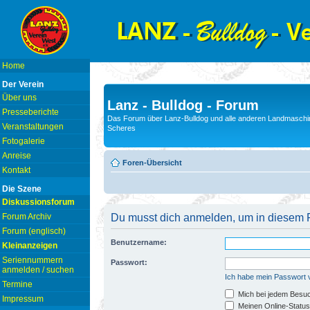
Home
Der Verein
Über uns
Lanz - Bulldog - Forum
Presseberichte
Das Forum über Lanz-Bulldog und alle anderen Landmaschin
Veranstaltungen
Scheres
Fotogalerie
Anreise
Foren-Übersicht
Kontakt
Die Szene
Diskussionsforum
Forum Archiv
Du musst dich anmelden, um in diesem F
Forum (englisch)
Benutzername:
Kleinanzeigen
Seriennummern
Passwort:
anmelden / suchen
Ich habe mein Passwort
Termine
Mich bei jedem Besu
Impressum
Meinen Online-Status