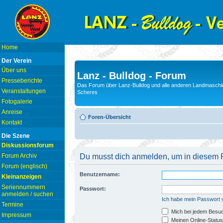
Home
Der Verein
Über uns
Lanz - Bulldog - Forum
Presseberichte
Das Forum über Lanz-Bulldog und alle anderen Landmaschin
Veranstaltungen
Scheres
Fotogalerie
Anreise
Foren-Übersicht
Kontakt
Die Szene
Diskussionsforum
Forum Archiv
Du musst dich anmelden, um in diesem F
Forum (englisch)
Benutzername:
Kleinanzeigen
Seriennummern
Passwort:
anmelden / suchen
Ich habe mein Passwort
Termine
Mich bei jedem Besu
Impressum
Meinen Online-Status