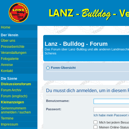
Home
Der Verein
Über uns
Lanz - Bulldog - Forum
Presseberichte
Das Forum über Lanz-Bulldog und alle anderen Landmaschin
Veranstaltungen
Scheres
Fotogalerie
Anreise
Foren-Übersicht
Kontakt
Die Szene
Diskussionsforum
Forum Archiv
Du musst dich anmelden, um in diesem F
Forum (englisch)
Benutzername:
Kleinanzeigen
Seriennummern
Passwort:
anmelden / suchen
Ich habe mein Passwort
Termine
Mich bei jedem Besu
Impressum
Meinen Online-Status