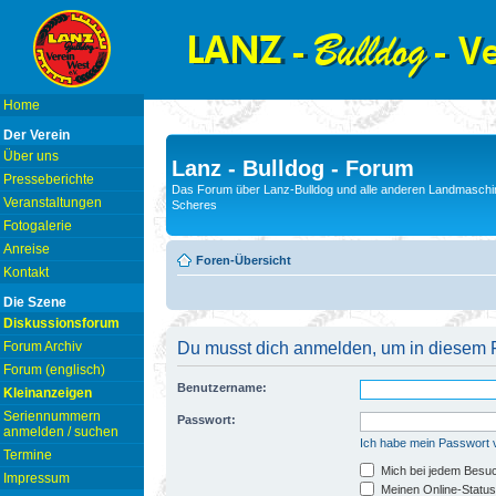
Home
Der Verein
Über uns
Lanz - Bulldog - Forum
Presseberichte
Das Forum über Lanz-Bulldog und alle anderen Landmaschin
Veranstaltungen
Scheres
Fotogalerie
Anreise
Foren-Übersicht
Kontakt
Die Szene
Diskussionsforum
Forum Archiv
Du musst dich anmelden, um in diesem F
Forum (englisch)
Benutzername:
Kleinanzeigen
Seriennummern
Passwort:
anmelden / suchen
Ich habe mein Passwort
Termine
Mich bei jedem Besu
Impressum
Meinen Online-Status