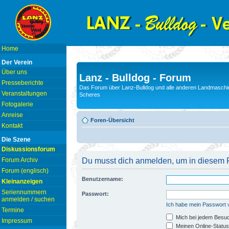
Home
Der Verein
Über uns
Lanz - Bulldog - Forum
Presseberichte
Das Forum über Lanz-Bulldog und alle anderen Landmaschin
Veranstaltungen
Scheres
Fotogalerie
Anreise
Foren-Übersicht
Kontakt
Die Szene
Diskussionsforum
Forum Archiv
Du musst dich anmelden, um in diesem F
Forum (englisch)
Benutzername:
Kleinanzeigen
Seriennummern
Passwort:
anmelden / suchen
Ich habe mein Passwort
Termine
Mich bei jedem Besu
Impressum
Meinen Online-Status