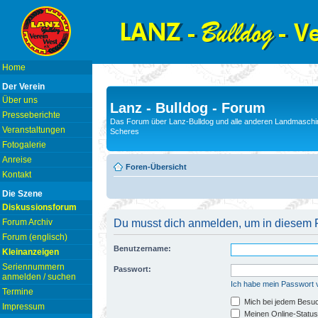
Home
Der Verein
Über uns
Lanz - Bulldog - Forum
Presseberichte
Das Forum über Lanz-Bulldog und alle anderen Landmaschin
Veranstaltungen
Scheres
Fotogalerie
Anreise
Foren-Übersicht
Kontakt
Die Szene
Diskussionsforum
Forum Archiv
Du musst dich anmelden, um in diesem F
Forum (englisch)
Benutzername:
Kleinanzeigen
Seriennummern
Passwort:
anmelden / suchen
Ich habe mein Passwort
Termine
Mich bei jedem Besu
Impressum
Meinen Online-Status