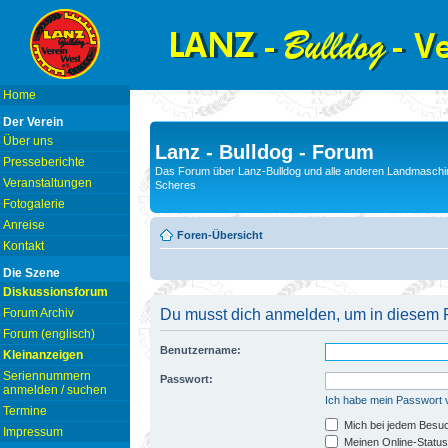
Home
Der Verein
Über uns
Lanz - Bulldog - Forum
Presseberichte
Das Forum über Lanz-Bulldog und alle anderen Landmaschin
Veranstaltungen
Scheres
Fotogalerie
Anreise
Foren-Übersicht
Kontakt
Die Szene
Diskussionsforum
Forum Archiv
Du musst dich anmelden, um in diesem F
Forum (englisch)
Benutzername:
Kleinanzeigen
Seriennummern
Passwort:
anmelden / suchen
Ich habe mein Passwort
Termine
Mich bei jedem Besu
Impressum
Meinen Online-Status