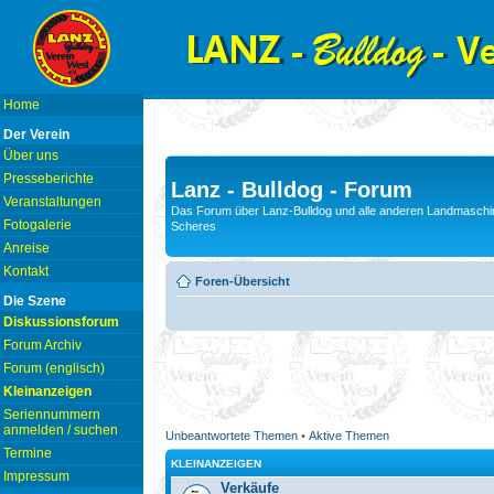
Home
Der Verein
Über uns
Presseberichte
Lanz - Bulldog - Forum
Veranstaltungen
Das Forum über Lanz-Bulldog und alle anderen Landmaschin
Fotogalerie
Scheres
Anreise
Kontakt
Foren-Übersicht
Die Szene
Diskussionsforum
Forum Archiv
Forum (englisch)
Kleinanzeigen
Seriennummern
anmelden / suchen
Unbeantwortete Themen
•
Aktive Themen
Termine
KLEINANZEIGEN
Impressum
Verkäufe