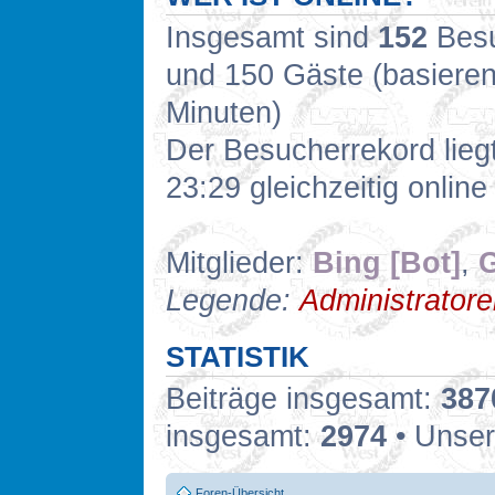
Insgesamt sind
152
Besuc
und 150 Gäste (basieren
Minuten)
Der Besucherrekord lieg
23:29 gleichzeitig online
Mitglieder:
Bing [Bot]
,
G
Legende:
Administrator
STATISTIK
Beiträge insgesamt:
387
insgesamt:
2974
• Unser
Foren-Übersicht