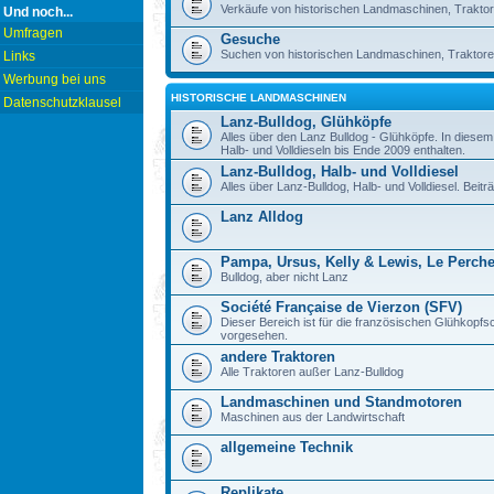
Verkäufe von historischen Landmaschinen, Traktor
Und noch...
Umfragen
Gesuche
Suchen von historischen Landmaschinen, Traktore
Links
Werbung bei uns
HISTORISCHE LANDMASCHINEN
Datenschutzklausel
Lanz-Bulldog, Glühköpfe
Alles über den Lanz Bulldog - Glühköpfe. In diese
Halb- und Volldieseln bis Ende 2009 enthalten.
Lanz-Bulldog, Halb- und Volldiesel
Alles über Lanz-Bulldog, Halb- und Volldiesel. Beitr
Lanz Alldog
Pampa, Ursus, Kelly & Lewis, Le Perch
Bulldog, aber nicht Lanz
Société Française de Vierzon (SFV)
Dieser Bereich ist für die französischen Glühkop
vorgesehen.
andere Traktoren
Alle Traktoren außer Lanz-Bulldog
Landmaschinen und Standmotoren
Maschinen aus der Landwirtschaft
allgemeine Technik
Replikate