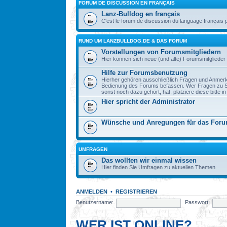
FORUM DE DISCUSSION EN FRANÇAIS
Lanz-Bulldog en français
C'est le forum de discussion du language français 
RUND UM LANZBULLDOG.DE & DAS FORUM
Vorstellungen von Forumsmitgliedern
Hier können sich neue (und alte) Forumsmitglieder 
Hilfe zur Forumsbenutzung
Hierher gehören ausschließlich Fragen und Anmerku
Bedienung des Forums befassen. Wer Fragen zu S
sonst noch dazu gehört, hat, platziere diese bitte i
Hier spricht der Administrator
Wünsche und Anregungen für das For
UMFRAGEN
Das wollten wir einmal wissen
Hier finden Sie Umfragen zu aktuellen Themen.
ANMELDEN
•
REGISTRIEREN
Benutzername:
Passwort:
WER IST ONLINE?