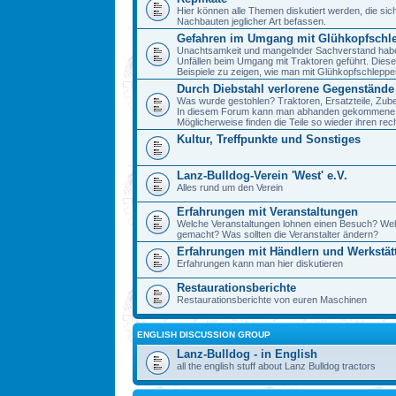
Hier können alle Themen diskutiert werden, die sic
Nachbauten jeglicher Art befassen.
Gefahren im Umgang mit Glühkopfschl
Unachtsamkeit und mangelnder Sachverstand haben 
Unfällen beim Umgang mit Traktoren geführt. Diese
Beispiele zu zeigen, wie man mit Glühkopfschlepp
Durch Diebstahl verlorene Gegenstände
Was wurde gestohlen? Traktoren, Ersatzteile, Zube
In diesem Forum kann man abhanden gekommene 
Möglicherweise finden die Teile so wieder ihren re
Kultur, Treffpunkte und Sonstiges
Lanz-Bulldog-Verein 'West' e.V.
Alles rund um den Verein
Erfahrungen mit Veranstaltungen
Welche Veranstaltungen lohnen einen Besuch? We
gemacht? Was sollten die Veranstalter ändern?
Erfahrungen mit Händlern und Werkstät
Erfahrungen kann man hier diskutieren
Restaurationsberichte
Restaurationsberichte von euren Maschinen
ENGLISH DISCUSSION GROUP
Lanz-Bulldog - in English
all the english stuff about Lanz Bulldog tractors