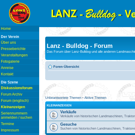
Home
Der Verein
Über uns
Lanz - Bulldog - Forum
Presseberichte
Das Forum über Lanz-Bulldog und alle anderen Landmaschin
Veranstaltungen
Fotogalerie
Foren-Übersicht
Anreise
Kontakt
Die Szene
Diskussionsforum
Forum Archiv
Unbeantwortete Themen
•
Aktive Themen
Forum (englisch)
KLEINANZEIGEN
Kleinanzeigen
Verkäufe
Seriennummern
Verkäufe von historischen Landmaschinen, Traktor
anmelden / suchen
Termine
Gesuche
Suchen von historischen Landmaschinen, Traktore
Impressum