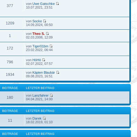
von
Uwe Gatschke
377
10.07.2021, 23:51
von
Socke
1209
14.09.2024, 00:50
von
Theo S.
1
02.03.2008, 12:09
von
Tiger01bm
172
23.02.2022, 06:44
von
HöHö
796
02.07.2022, 07:57
von
Käpten Blaubär
1934
09.08.2023, 16:51
BEITRÄGE
LETZTER BEITRAG
von
Lanzfahrer
180
04.04.2021, 14:00
BEITRÄGE
LETZTER BEITRAG
von
Darek
11
18.02.2019, 01:10
BEITRÄGE
LETZTER BEITRAG