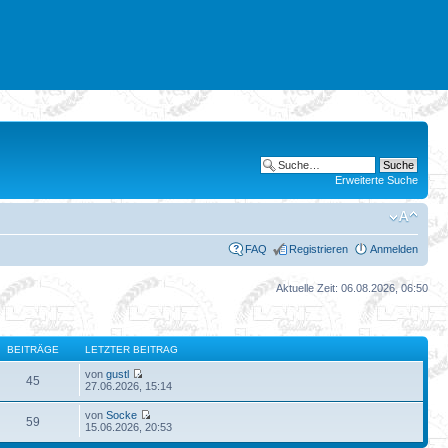
Erweiterte Suche
FAQ
Registrieren
Anmelden
Aktuelle Zeit: 06.08.2026, 06:50
BEITRÄGE
LETZTER BEITRAG
von
gustl
45
27.06.2026, 15:14
von
Socke
59
15.06.2026, 20:53