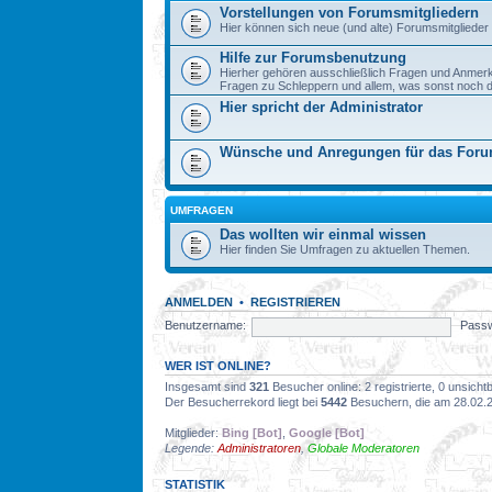
Vorstellungen von Forumsmitgliedern
Hier können sich neue (und alte) Forumsmitglieder 
Hilfe zur Forumsbenutzung
Hierher gehören ausschließlich Fragen und Anmer
Fragen zu Schleppern und allem, was sonst noch dazu
Hier spricht der Administrator
Wünsche und Anregungen für das For
UMFRAGEN
Das wollten wir einmal wissen
Hier finden Sie Umfragen zu aktuellen Themen.
ANMELDEN
•
REGISTRIEREN
Benutzername:
Passw
WER IST ONLINE?
Insgesamt sind
321
Besucher online: 2 registrierte, 0 unsich
Der Besucherrekord liegt bei
5442
Besuchern, die am 28.02.20
Mitglieder:
Bing [Bot]
,
Google [Bot]
Legende:
Administratoren
,
Globale Moderatoren
STATISTIK