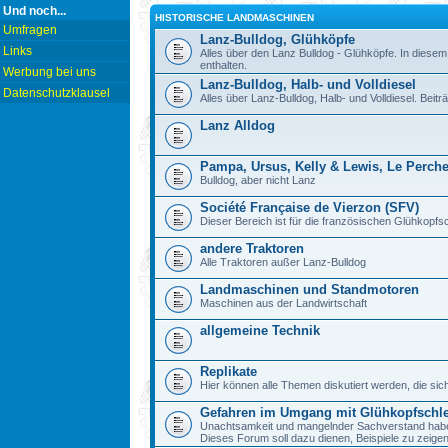
Und noch...
HISTORISCHE LANDMASCHINEN
Umfragen
Lanz-Bulldog, Glühköpfe
Links
Alles über den Lanz Bulldog - Glühköpfe. In diesem
enthalten.
Werbung bei uns
Lanz-Bulldog, Halb- und Volldiesel
Datenschutzklausel
Alles über Lanz-Bulldog, Halb- und Volldiesel. Beitr
Lanz Alldog
Pampa, Ursus, Kelly & Lewis, Le Perch
Bulldog, aber nicht Lanz
Société Française de Vierzon (SFV)
Dieser Bereich ist für die französischen Glühkop
andere Traktoren
Alle Traktoren außer Lanz-Bulldog
Landmaschinen und Standmotoren
Maschinen aus der Landwirtschaft
allgemeine Technik
Replikate
Hier können alle Themen diskutiert werden, die sic
Gefahren im Umgang mit Glühkopfschl
Unachtsamkeit und mangelnder Sachverstand haben b
Dieses Forum soll dazu dienen, Beispiele zu zeig