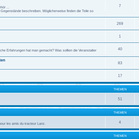
7
hör ...
genstände beschreiben. Möglicherweise finden die Teile so
269
1
40
che Erfahrungen hat man gemacht? Was sollten die Veranstalter
ten
83
17
THEMEN
51
THEMEN
4
pour les amis du tracteur Lanz.
THEMEN