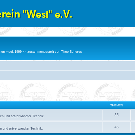
en > seit 1999 < - zusammengestellt von Theo Scheres
THEMEN
35
en und artverwandter Technik.
46
n und artverwandter Technik.