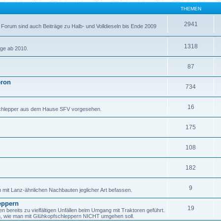
THEMEN
2941
 Forum sind auch Beiträge zu Halb- und Volldieseln bis Ende 2009
1318
äge ab 2010.
87
eron
734
16
fschlepper aus dem Hause SFV vorgesehen.
175
108
182
9
h mit Lanz-ähnlichen Nachbauten jeglicher Art befassen.
eppern
19
ereits zu vielfältigen Unfällen beim Umgang mit Traktoren geführt.
en, wie man mit Glühkopfschleppern NICHT umgehen soll.