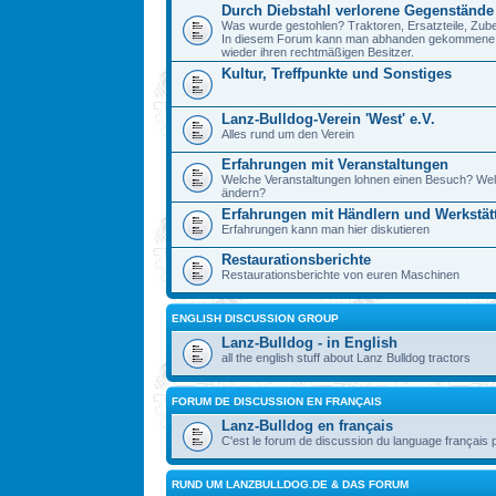
Durch Diebstahl verlorene Gegenstände
Was wurde gestohlen? Traktoren, Ersatzteile, Zube
In diesem Forum kann man abhanden gekommene Ge
wieder ihren rechtmäßigen Besitzer.
Kultur, Treffpunkte und Sonstiges
Lanz-Bulldog-Verein 'West' e.V.
Alles rund um den Verein
Erfahrungen mit Veranstaltungen
Welche Veranstaltungen lohnen einen Besuch? Wel
ändern?
Erfahrungen mit Händlern und Werkstät
Erfahrungen kann man hier diskutieren
Restaurationsberichte
Restaurationsberichte von euren Maschinen
ENGLISH DISCUSSION GROUP
Lanz-Bulldog - in English
all the english stuff about Lanz Bulldog tractors
FORUM DE DISCUSSION EN FRANÇAIS
Lanz-Bulldog en français
C'est le forum de discussion du language français 
RUND UM LANZBULLDOG.DE & DAS FORUM