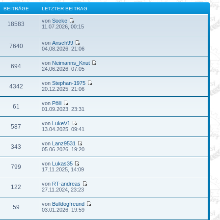
BEITRÄGE
LETZTER BEITRAG
von
Socke
18583
11.07.2026, 00:15
von
Ansch99
7640
04.08.2026, 21:06
von
Neimanns_Knut
694
24.06.2026, 07:05
von
Stephan-1975
4342
20.12.2025, 21:06
von
Pölli
61
01.09.2023, 23:31
von
LukeV1
587
13.04.2025, 09:41
von
Lanz9531
343
05.06.2026, 19:20
von
Lukas35
799
17.11.2025, 14:09
von
RT-andreas
122
27.11.2024, 23:23
von
Bulldogfreund
59
03.01.2026, 19:59