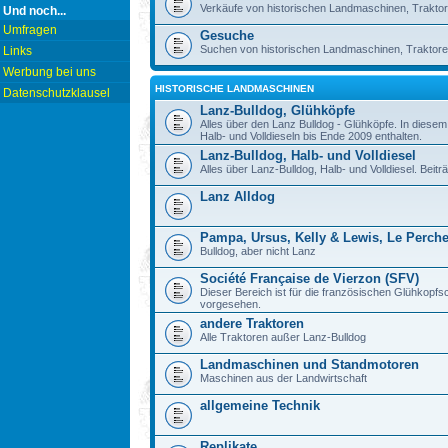
Verkäufe von historischen Landmaschinen, Traktor
Und noch...
Umfragen
Gesuche
Suchen von historischen Landmaschinen, Traktore
Links
Werbung bei uns
HISTORISCHE LANDMASCHINEN
Datenschutzklausel
Lanz-Bulldog, Glühköpfe
Alles über den Lanz Bulldog - Glühköpfe. In diese
Halb- und Volldieseln bis Ende 2009 enthalten.
Lanz-Bulldog, Halb- und Volldiesel
Alles über Lanz-Bulldog, Halb- und Volldiesel. Beitr
Lanz Alldog
Pampa, Ursus, Kelly & Lewis, Le Perch
Bulldog, aber nicht Lanz
Société Française de Vierzon (SFV)
Dieser Bereich ist für die französischen Glühkop
vorgesehen.
andere Traktoren
Alle Traktoren außer Lanz-Bulldog
Landmaschinen und Standmotoren
Maschinen aus der Landwirtschaft
allgemeine Technik
Replikate