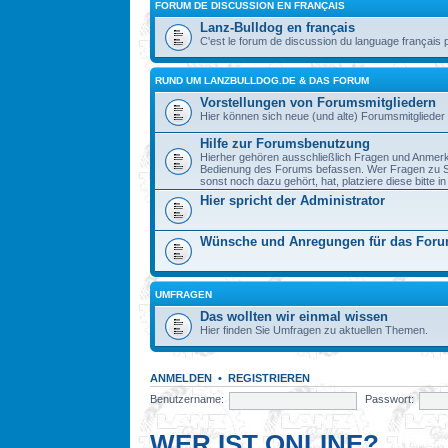
FORUM DE DISCUSSION EN FRANÇAIS
Lanz-Bulldog en français
C'est le forum de discussion du language français 
RUND UM LANZBULLDOG.DE & DAS FORUM
Vorstellungen von Forumsmitgliedern
Hier können sich neue (und alte) Forumsmitglieder 
Hilfe zur Forumsbenutzung
Hierher gehören ausschließlich Fragen und Anmerku
Bedienung des Forums befassen. Wer Fragen zu S
sonst noch dazu gehört, hat, platziere diese bitte i
Hier spricht der Administrator
Wünsche und Anregungen für das For
UMFRAGEN
Das wollten wir einmal wissen
Hier finden Sie Umfragen zu aktuellen Themen.
ANMELDEN
•
REGISTRIEREN
Benutzername:
Passwort:
WER IST ONLINE?