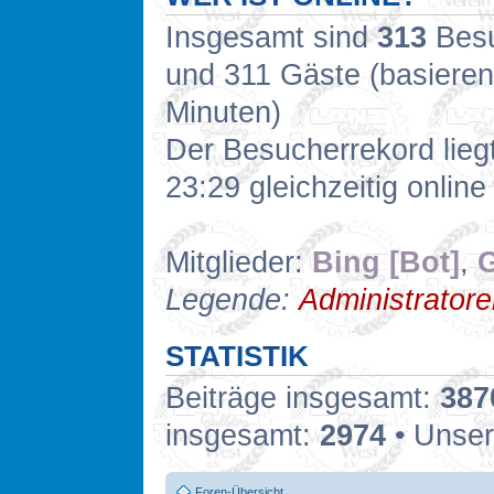
Insgesamt sind
313
Besuc
und 311 Gäste (basieren
Minuten)
Der Besucherrekord lieg
23:29 gleichzeitig online
Mitglieder:
Bing [Bot]
,
G
Legende:
Administrator
STATISTIK
Beiträge insgesamt:
387
insgesamt:
2974
• Unser
Foren-Übersicht