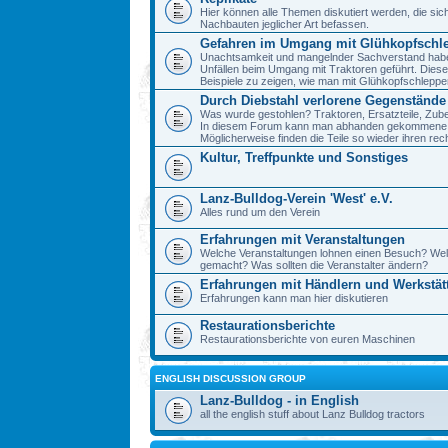
Hier können alle Themen diskutiert werden, die sic
Nachbauten jeglicher Art befassen.
Gefahren im Umgang mit Glühkopfschl
Unachtsamkeit und mangelnder Sachverstand haben 
Unfällen beim Umgang mit Traktoren geführt. Diese
Beispiele zu zeigen, wie man mit Glühkopfschlepp
Durch Diebstahl verlorene Gegenstände
Was wurde gestohlen? Traktoren, Ersatzteile, Zube
In diesem Forum kann man abhanden gekommene 
Möglicherweise finden die Teile so wieder ihren re
Kultur, Treffpunkte und Sonstiges
Lanz-Bulldog-Verein 'West' e.V.
Alles rund um den Verein
Erfahrungen mit Veranstaltungen
Welche Veranstaltungen lohnen einen Besuch? We
gemacht? Was sollten die Veranstalter ändern?
Erfahrungen mit Händlern und Werkstät
Erfahrungen kann man hier diskutieren
Restaurationsberichte
Restaurationsberichte von euren Maschinen
ENGLISH DISCUSSION GROUP
Lanz-Bulldog - in English
all the english stuff about Lanz Bulldog tractors