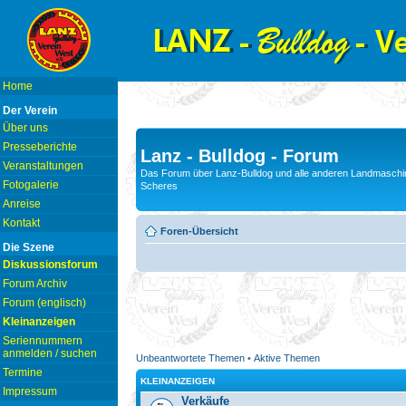
Home
Der Verein
Über uns
Presseberichte
Lanz - Bulldog - Forum
Veranstaltungen
Das Forum über Lanz-Bulldog und alle anderen Landmaschin
Fotogalerie
Scheres
Anreise
Kontakt
Foren-Übersicht
Die Szene
Diskussionsforum
Forum Archiv
Forum (englisch)
Kleinanzeigen
Seriennummern
anmelden / suchen
Unbeantwortete Themen
•
Aktive Themen
Termine
KLEINANZEIGEN
Impressum
Verkäufe