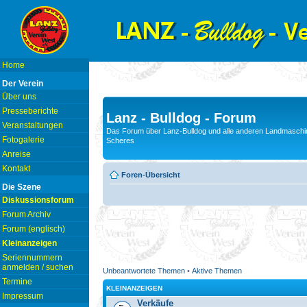
Home
Der Verein
Über uns
Presseberichte
Lanz - Bulldog - Forum
Veranstaltungen
Das Forum über Lanz-Bulldog und alle anderen Landmaschin
Fotogalerie
Scheres
Anreise
Kontakt
Foren-Übersicht
Die Szene
Diskussionsforum
Forum Archiv
Forum (englisch)
Kleinanzeigen
Seriennummern
anmelden / suchen
Unbeantwortete Themen
•
Aktive Themen
Termine
KLEINANZEIGEN
Impressum
Verkäufe