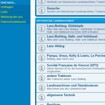
Verkäufe von historischen Landmaschinen, Traktor
Und noch...
Umfragen
Gesuche
Suchen von historischen Landmaschinen, Traktore
Links
Werbung bei uns
HISTORISCHE LANDMASCHINEN
Datenschutzklausel
Lanz-Bulldog, Glühköpfe
Alles über den Lanz Bulldog - Glühköpfe. In diese
Halb- und Volldieseln bis Ende 2009 enthalten.
Lanz-Bulldog, Halb- und Volldiesel
Alles über Lanz-Bulldog, Halb- und Volldiesel. Beitr
Lanz Alldog
Pampa, Ursus, Kelly & Lewis, Le Perch
Bulldog, aber nicht Lanz
Société Française de Vierzon (SFV)
Dieser Bereich ist für die französischen Glühkop
vorgesehen.
andere Traktoren
Alle Traktoren außer Lanz-Bulldog
Landmaschinen und Standmotoren
Maschinen aus der Landwirtschaft
allgemeine Technik
Replikate