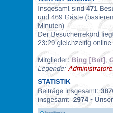
Insgesamt sind
471
Besuc
und 469 Gäste (basieren
Minuten)
Der Besucherrekord lieg
23:29 gleichzeitig online
Mitglieder:
Bing [Bot]
,
G
Legende:
Administrator
STATISTIK
Beiträge insgesamt:
387
insgesamt:
2974
• Unser
Foren-Übersicht