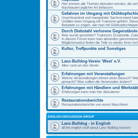
Hier können alle Themen diskutiert werden, die sic
Nachbauten jeglicher Art befassen.
Gefahren im Umgang mit Glühkopfschl
Unachtsamkeit und mangelnder Sachverstand haben 
Unfällen beim Umgang mit Traktoren geführt. Diese
Beispiele zu zeigen, wie man mit Glühkopfschlepp
Durch Diebstahl verlorene Gegenstände
Was wurde gestohlen? Traktoren, Ersatzteile, Zube
In diesem Forum kann man abhanden gekommene 
Möglicherweise finden die Teile so wieder ihren re
Kultur, Treffpunkte und Sonstiges
Lanz-Bulldog-Verein 'West' e.V.
Alles rund um den Verein
Erfahrungen mit Veranstaltungen
Welche Veranstaltungen lohnen einen Besuch? We
gemacht? Was sollten die Veranstalter ändern?
Erfahrungen mit Händlern und Werkstät
Erfahrungen kann man hier diskutieren
Restaurationsberichte
Restaurationsberichte von euren Maschinen
ENGLISH DISCUSSION GROUP
Lanz-Bulldog - in English
all the english stuff about Lanz Bulldog tractors