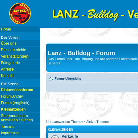
Home
Der Verein
Über uns
Presseberichte
Lanz - Bulldog - Forum
Veranstaltungen
Das Forum über Lanz-Bulldog und alle anderen Landmaschin
Fotogalerie
Scheres
Anreise
Kontakt
Foren-Übersicht
Die Szene
Diskussionsforum
Forum Archiv
Forum (englisch)
Kleinanzeigen
Seriennummern
anmelden / suchen
Unbeantwortete Themen
•
Aktive Themen
Termine
KLEINANZEIGEN
Impressum
Verkäufe