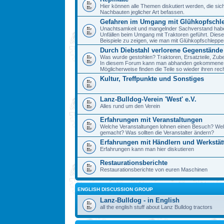
Hier können alle Themen diskutiert werden, die sic
Nachbauten jeglicher Art befassen.
Gefahren im Umgang mit Glühkopfschl
Unachtsamkeit und mangelnder Sachverstand haben 
Unfällen beim Umgang mit Traktoren geführt. Diese
Beispiele zu zeigen, wie man mit Glühkopfschlepp
Durch Diebstahl verlorene Gegenstände
Was wurde gestohlen? Traktoren, Ersatzteile, Zube
In diesem Forum kann man abhanden gekommene 
Möglicherweise finden die Teile so wieder ihren re
Kultur, Treffpunkte und Sonstiges
Lanz-Bulldog-Verein 'West' e.V.
Alles rund um den Verein
Erfahrungen mit Veranstaltungen
Welche Veranstaltungen lohnen einen Besuch? We
gemacht? Was sollten die Veranstalter ändern?
Erfahrungen mit Händlern und Werkstät
Erfahrungen kann man hier diskutieren
Restaurationsberichte
Restaurationsberichte von euren Maschinen
ENGLISH DISCUSSION GROUP
Lanz-Bulldog - in English
all the english stuff about Lanz Bulldog tractors