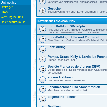
Verkäufe von historischen Landmaschinen, Traktor
Und noch...
Umfragen
Gesuche
Suchen von historischen Landmaschinen, Traktore
Links
Werbung bei uns
HISTORISCHE LANDMASCHINEN
Datenschutzklausel
Lanz-Bulldog, Glühköpfe
Alles über den Lanz Bulldog - Glühköpfe. In diese
Halb- und Volldieseln bis Ende 2009 enthalten.
Lanz-Bulldog, Halb- und Volldiesel
Alles über Lanz-Bulldog, Halb- und Volldiesel. Beitr
Lanz Alldog
Pampa, Ursus, Kelly & Lewis, Le Perch
Bulldog, aber nicht Lanz
Société Française de Vierzon (SFV)
Dieser Bereich ist für die französischen Glühkop
vorgesehen.
andere Traktoren
Alle Traktoren außer Lanz-Bulldog
Landmaschinen und Standmotoren
Maschinen aus der Landwirtschaft
allgemeine Technik
Replikate