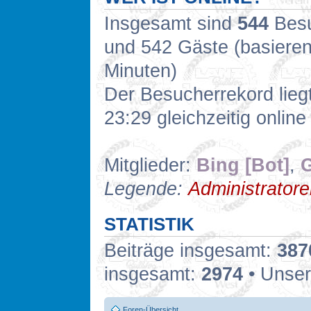
Insgesamt sind
544
Besuc
und 542 Gäste (basieren
Minuten)
Der Besucherrekord lieg
23:29 gleichzeitig online
Mitglieder:
Bing [Bot]
,
G
Legende:
Administrator
STATISTIK
Beiträge insgesamt:
387
insgesamt:
2974
• Unser
Foren-Übersicht