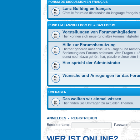
FORUM DE DISCUSSION EN FRANÇAIS
Lanz-Bulldog en français
C'est le forum de discussion du language français 
RUND UM LANZBULLDOG.DE & DAS FORUM
Vorstellungen von Forumsmitgliedern
Hier können sich neue (und alte) Forumsmitglieder 
Hilfe zur Forumsbenutzung
Hierher gehören ausschließlich Fragen und Anmerku
Bedienung des Forums befassen. Wer Fragen zu S
sonst noch dazu gehört, hat, platziere diese bitte i
Hier spricht der Administrator
Wünsche und Anregungen für das For
UMFRAGEN
Das wollten wir einmal wissen
Hier finden Sie Umfragen zu aktuellen Themen.
ANMELDEN
•
REGISTRIEREN
Benutzername:
Passwort:
WER IST ONLINE?